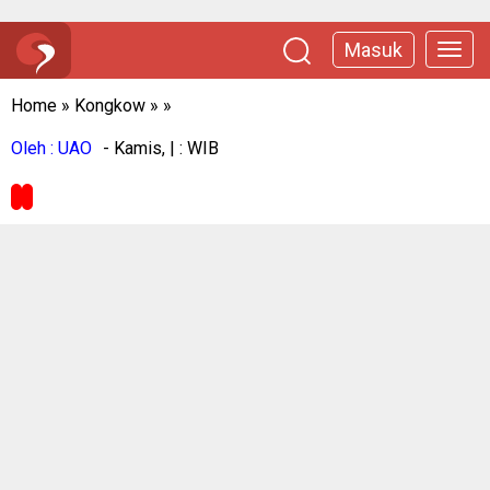
Masuk
Home
»
Kongkow
»
»
Oleh : UAO
- Kamis, | : WIB