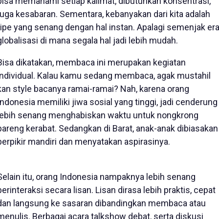
bisa memahami setiap kalimat, dibutuhkan konsentrasi,
juga kesabaran. Sementara, kebanyakan dari kita adalah
tipe yang senang dengan hal instan. Apalagi semenjak er
globalisasi di mana segala hal jadi lebih mudah.
Bisa dikatakan, membaca ini merupakan kegiatan
individual. Kalau kamu sedang membaca, agak mustahil
kan style bacanya ramai-ramai? Nah, karena orang
Indonesia memiliki jiwa sosial yang tinggi, jadi cenderung
lebih senang menghabiskan waktu untuk nongkrong
bareng kerabat. Sedangkan di Barat, anak-anak dibiasakan
berpikir mandiri dan menyatakan aspirasinya.
Selain itu, orang Indonesia nampaknya lebih senang
berinteraksi secara lisan. Lisan dirasa lebih praktis, cepat
dan langsung ke sasaran dibandingkan membaca atau
menulis. Berbagai acara talkshow debat, serta diskusi