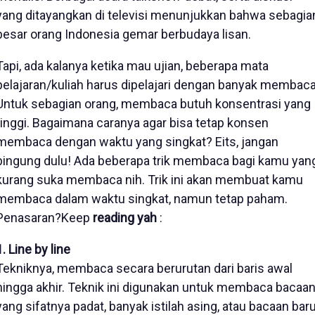
yang ditayangkan di televisi menunjukkan bahwa sebagia
besar orang Indonesia gemar berbudaya lisan.
Tapi, ada kalanya ketika mau ujian, beberapa mata
pelajaran/kuliah harus dipelajari dengan banyak membaca
Untuk sebagian orang, membaca butuh konsentrasi yang
tinggi. Bagaimana caranya agar bisa tetap konsen
membaca dengan waktu yang singkat? Eits, jangan
bingung dulu! Ada beberapa trik membaca bagi kamu yan
kurang suka membaca nih. Trik ini akan membuat kamu
membaca dalam waktu singkat, namun tetap paham.
Penasaran?Keep
reading yah
:
1. Line by line
Tekniknya, membaca secara berurutan dari baris awal
hingga akhir. Teknik ini digunakan untuk membaca bacaa
yang sifatnya padat, banyak istilah asing, atau bacaan bar