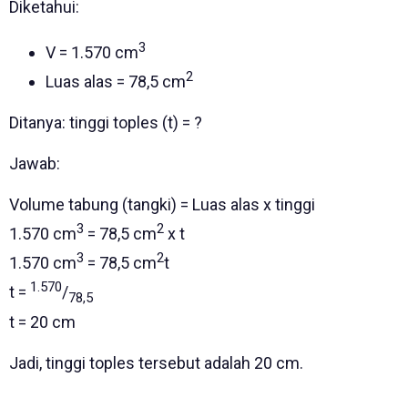
Diketahui:
3
V = 1.570 cm
2
Luas alas = 78,5 cm
Ditanya: tinggi toples (t) = ?
Jawab:
Volume tabung (tangki) = Luas alas x tinggi
3
2
1.570 cm
= 78,5 cm
x t
3
2
1.570 cm
= 78,5 cm
t
1.570
t =
/
78,5
t = 20 cm
Jadi, tinggi toples tersebut adalah 20 cm.