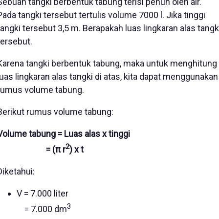
Sebuah tangki berbentuk tabung terisi penuh oleh air.
Pada tangki tersebut tertulis volume 7000 l. Jika tinggi
tangki tersebut 3,5 m. Berapakah luas lingkaran alas tangk
tersebut.
Karena tangki berbentuk tabung, maka untuk menghitung
luas lingkaran alas tangki di atas, kita dapat menggunakan
rumus volume tabung.
Berikut rumus volume tabung:
Volume tabung = Luas alas x tinggi
2
= (π r
) x t
Diketahui:
V = 7.000 liter
3
= 7.000 dm