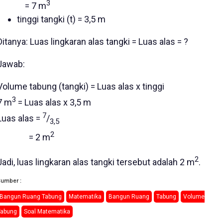
3
= 7 m
tinggi tangki (t) = 3,5 m
Ditanya: Luas lingkaran alas tangki = Luas alas = ?
Jawab:
Volume tabung (tangki) = Luas alas x tinggi
3
7 m
= Luas alas x 3,5 m
7
Luas alas =
/
3,5
2
= 2 m
2
Jadi, luas lingkaran alas tangki tersebut adalah 2 m
.
Sumber :
Bangun Ruang Tabung
Matematika
Bangun Ruang
Tabung
Volume
Tabung
Soal Matematika