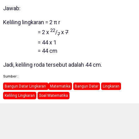
Jawab:
Keliling lingkaran = 2 π r
22
= 2 x
/
x
7
7
= 44 x 1
= 44 cm
Jadi, keliling roda tersebut adalah 44 cm.
Sumber :
Bangun Datar Lingkaran
Matematika
Bangun Datar
Lingkaran
Keliling Lingkaran
Soal Matematika