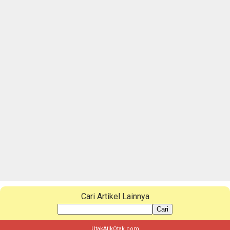
Cari Artikel Lainnya
Cari
UtakAtikOtak.com