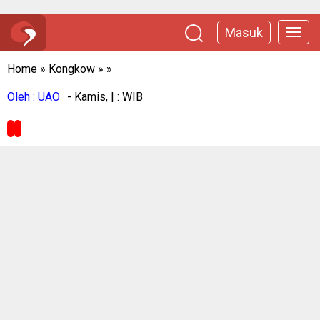
Masuk
Home
»
Kongkow
»
»
Oleh : UAO
- Kamis, | : WIB