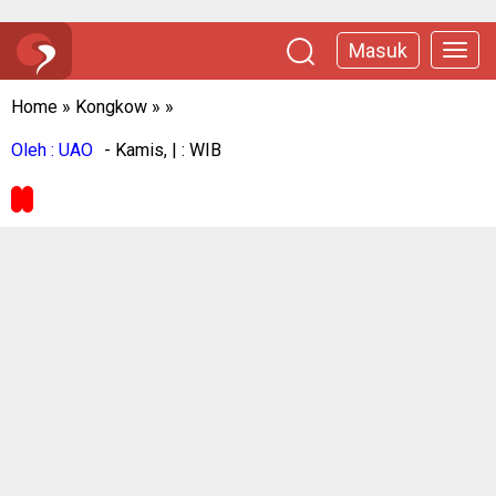
Masuk
Home
»
Kongkow
»
»
Oleh : UAO
- Kamis, | : WIB