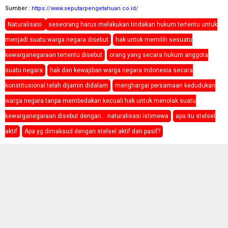
Sumber :
https://www.seputarpengetahuan.co.id/
Naturalisasi
seseorang harus melakukan tindakan hukum tertentu untuk
menjadi suatu warga negara disebut
hak untuk memilih sesuatu
kewarganegaraan tertentu disebut
orang yang secara hukum anggota
suatu negara
hak dan kewajiban warga negara indonesia secara
konstitusional telah dijamin didalam
menghargai persamaan kedudukan
warga negara tanpa membedakan kecuali hak untuk menolak suatu
kewarganegaraan disebut dengan… naturalisasi istimewa
apa itu stelsel
aktif
Apa yg dimaksud dengan stelsel aktif dan pasif?