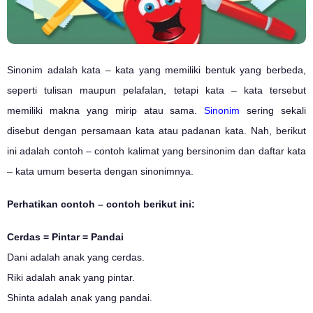
Sinonim adalah kata – kata yang memiliki bentuk yang berbeda,
seperti tulisan maupun pelafalan, tetapi kata – kata tersebut
memiliki makna yang mirip atau sama.
Sinonim
sering sekali
disebut dengan persamaan kata atau padanan kata. Nah, berikut
ini adalah contoh – contoh kalimat yang bersinonim dan daftar kata
– kata umum beserta dengan sinonimnya.
Perhatikan contoh – contoh berikut ini:
Cerdas = Pintar = Pandai
Dani adalah anak yang cerdas.
Riki adalah anak yang pintar.
Shinta adalah anak yang pandai.