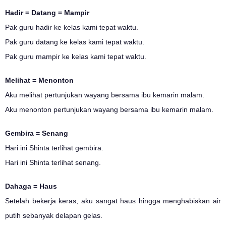
Hadir = Datang = Mampir
Pak guru hadir ke kelas kami tepat waktu.
Pak guru datang ke kelas kami tepat waktu.
Pak guru mampir ke kelas kami tepat waktu.
Melihat = Menonton
Aku melihat pertunjukan wayang bersama ibu kemarin malam.
Aku menonton pertunjukan wayang bersama ibu kemarin malam.
Gembira = Senang
Hari ini Shinta terlihat gembira.
Hari ini Shinta terlihat senang.
Dahaga = Haus
Setelah bekerja keras, aku sangat haus hingga menghabiskan air
putih sebanyak delapan gelas.