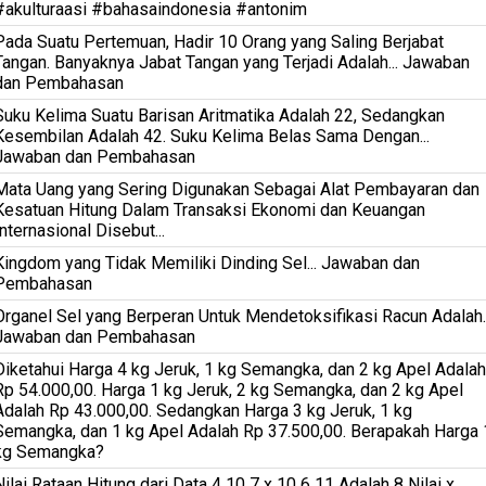
#akulturaasi #bahasaindonesia #antonim
Pada Suatu Pertemuan, Hadir 10 Orang yang Saling Berjabat
Tangan. Banyaknya Jabat Tangan yang Terjadi Adalah... Jawaban
dan Pembahasan
Suku Kelima Suatu Barisan Aritmatika Adalah 22, Sedangkan
Kesembilan Adalah 42. Suku Kelima Belas Sama Dengan...
Jawaban dan Pembahasan
Mata Uang yang Sering Digunakan Sebagai Alat Pembayaran dan
Kesatuan Hitung Dalam Transaksi Ekonomi dan Keuangan
Internasional Disebut...
Kingdom yang Tidak Memiliki Dinding Sel... Jawaban dan
Pembahasan
Organel Sel yang Berperan Untuk Mendetoksifikasi Racun Adalah..
Jawaban dan Pembahasan
Diketahui Harga 4 kg Jeruk, 1 kg Semangka, dan 2 kg Apel Adalah
Rp 54.000,00. Harga 1 kg Jeruk, 2 kg Semangka, dan 2 kg Apel
Adalah Rp 43.000,00. Sedangkan Harga 3 kg Jeruk, 1 kg
Semangka, dan 1 kg Apel Adalah Rp 37.500,00. Berapakah Harga 
kg Semangka?
Nilai Rataan Hitung dari Data 4 10 7 x 10 6 11 Adalah 8 Nilai x