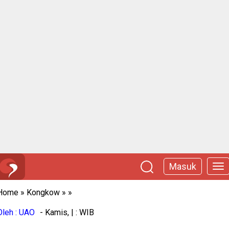
Masuk
Home
»
Kongkow
»
»
Oleh : UAO
- Kamis, | : WIB