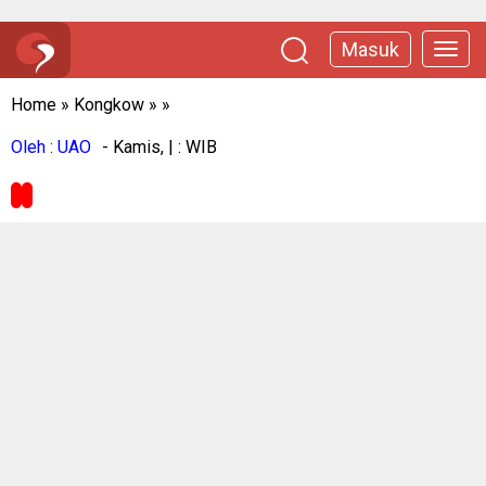
Masuk
Home
»
Kongkow
»
»
Oleh : UAO
- Kamis, | : WIB