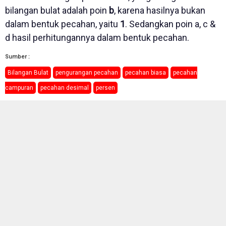
bilangan bulat adalah poin
b
, karena hasilnya bukan
dalam bentuk pecahan, yaitu
1
. Sedangkan poin a, c &
d hasil perhitungannya dalam bentuk pecahan.
Sumber :
Bilangan Bulat
pengurangan pecahan
pecahan biasa
pecahan
campuran
pecahan desimal
persen