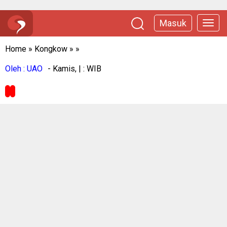
Masuk
Home
»
Kongkow
»
»
Oleh : UAO
- Kamis, | : WIB