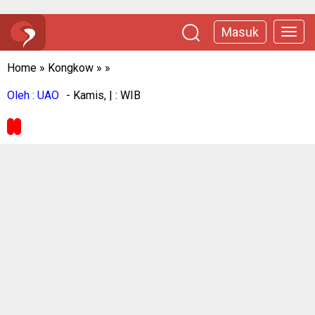
Masuk
Home
»
Kongkow
»
»
Oleh : UAO
- Kamis, | : WIB