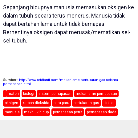
Sepanjang hidupnya manusia memasukan oksigen ke
dalam tubuh secara terus menerus. Manusia tidak
dapat bertahan lama untuk tidak bernapas.
Berhentinya oksigen dapat merusak/mematikan sel-
sel tubuh.
Sumber :
http://www.sridianti.com/mekanisme-pertukaran-gas-selama-
pernapasan.html
materi
biologi
sistem pernapasan
mekanisme pernapasan
oksigen
karbon dioksida
paru-paru
pertukaran gas
biologi
manusia
makhluk hidup
pernapasan perut
pernapasan dada