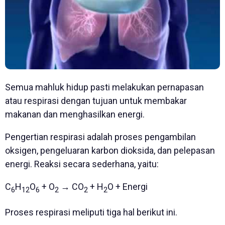
Semua mahluk hidup pasti melakukan pernapasan
atau respirasi dengan tujuan untuk membakar
makanan dan menghasilkan energi.
Pengertian respirasi adalah proses pengambilan
oksigen, pengeluaran karbon dioksida, dan pelepasan
energi. Reaksi secara sederhana, yaitu:
C
H
O
+ O
→ CO
+ H
O + Energi
6
12
6
2
2
2
Proses respirasi meliputi tiga hal berikut ini.