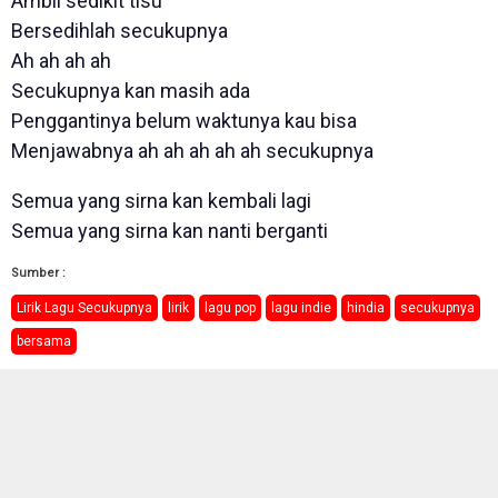
Ambil sedikit tisu
Bersedihlah secukupnya
Ah ah ah ah
Secukupnya kan masih ada
Penggantinya belum waktunya kau bisa
Menjawabnya ah ah ah ah ah secukupnya
Semua yang sirna kan kembali lagi
Semua yang sirna kan nanti berganti
Sumber :
Lirik Lagu Secukupnya
lirik
lagu pop
lagu indie
hindia
secukupnya
bersama