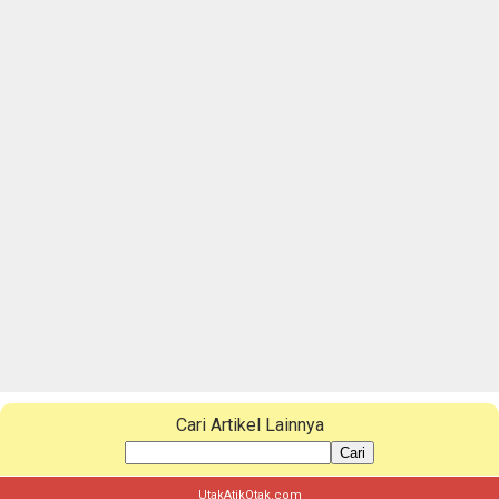
Cari Artikel Lainnya
Cari
UtakAtikOtak.com