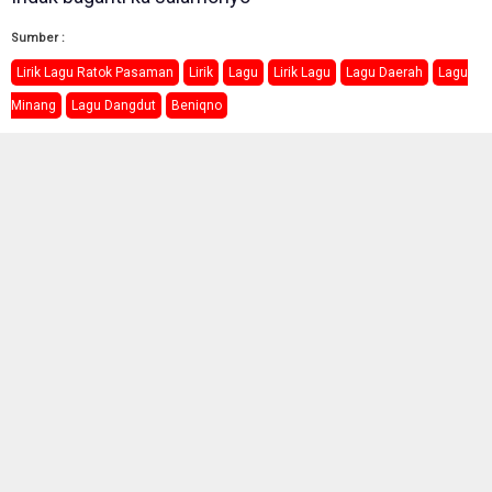
Sumber :
Lirik Lagu Ratok Pasaman
Lirik
Lagu
Lirik Lagu
Lagu Daerah
Lagu
Minang
Lagu Dangdut
Beniqno