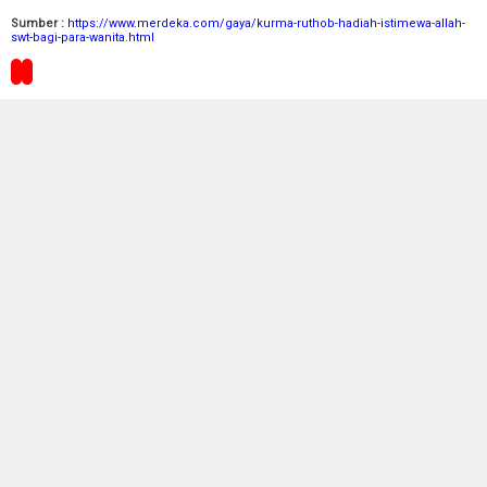
Sumber :
https://www.merdeka.com/gaya/kurma-ruthob-hadiah-istimewa-allah-
swt-bagi-para-wanita.html