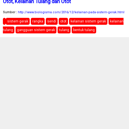
Otot, Kelainan Tulang dan Otot
Sumber :
http://www.biologisma.com/2016/12/kelainan-pada-sistem-gerak.html
sistem gerak
rangka
sendi
otot
kelainan sistem gerak
kelainan
tulang
gangguan sistem gerak
tulang
bentuk tulang