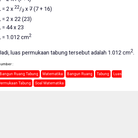
22
L = 2 x
/
x
7
(7 + 16)
7
L = 2 x 22 (23)
L = 44 x 23
2
L = 1.012 cm
2
Jadi, luas permukaan tabung tersebut adalah 1.012 cm
.
Sumber :
Bangun Ruang Tabung
Matematika
Bangun Ruang
Tabung
Luas
Permukaan Tabung
Soal Matematika