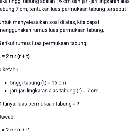
Jika tinggi tabung adalah 16 cm dan jari-jari lingkaran alas
tabung 7 cm, tentukan luas permukaan tabung tersebut!
Untuk menyelesaikan soal di atas, kita dapat
menggunakan rumus luas permukaan tabung.
Berikut rumus luas permukaan tabung:
L = 2 π r (r + t)
Diketahui:
tinggi tabung (t) = 16 cm
jari-jari lingkaran alas tabung (r) = 7 cm
Ditanya: luas permukaan tabung = ?
Jawab:
L = 2 π r (r + t)