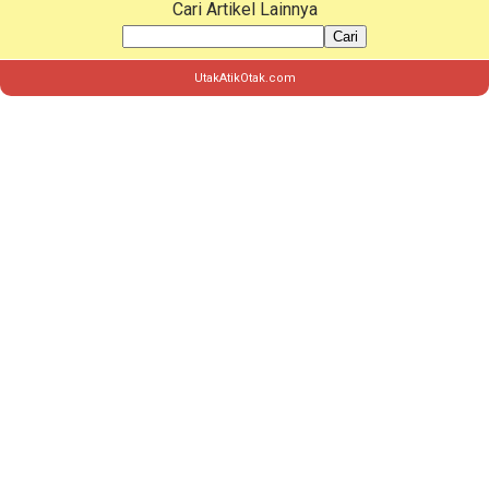
Cari Artikel Lainnya
Cari
UtakAtikOtak.com