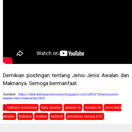
Demikian postingan tentang Jenis-Jenis Awalan dan
Maknanya. Semoga bermanfaat.
Sumber :
https://web-bahasaindonesia.blogspot.com/2015/10/jenis-jenis-
awalan-dan-maknanya.html
Bahasa Indonesia
kata awalan
awalan di
awalan ke
jenis kata
awalan
Bahasa
makna
kalimat
penulisan sesuai EYD