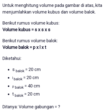
Untuk menghitung volume pada gambar di atas, kita
menjumlahkan volume kubus dan volume balok.
Berikut rumus volume kubus:
Volume kubus = s x s x s
Berikut rumus volume balok:
Volume balok = p x l x t
Diketahui:
s
= 20 cm
balok
= 20 cm
l
balok
= 40 cm
p
balok
t
= 20 cm
balok
Ditanya: Volume gabungan = ?