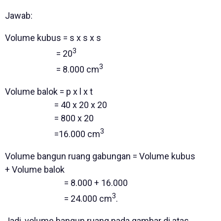
Jawab:
Volume kubus = s x s x s
3
= 20
3
= 8.000 cm
Volume balok = p x l x t
= 40 x 20 x 20
= 800 x 20
3
=16.000 cm
Volume bangun ruang gabungan = Volume kubus
+ Volume balok
= 8.000 + 16.000
3
= 24.000 cm
.
Jadi, volume bangun ruang pada gambar di atas