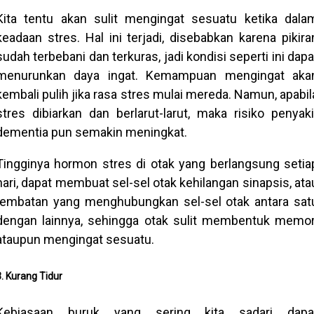
Kita tentu akan sulit mengingat sesuatu ketika dala
keadaan stres. Hal ini terjadi, disebabkan karena pikira
sudah terbebani dan terkuras, jadi kondisi seperti ini dapa
menurunkan daya ingat. Kemampuan mengingat aka
kembali pulih jika rasa stres mulai mereda. Namun, apabil
stres dibiarkan dan berlarut-larut, maka risiko penyaki
dementia pun semakin meningkat.
Tingginya hormon stres di otak yang berlangsung setia
hari, dapat membuat sel-sel otak kehilangan sinapsis, ata
jembatan yang menghubungkan sel-sel otak antara sat
dengan lainnya, sehingga otak sulit membentuk memor
ataupun mengingat sesuatu.
3. Kurang Tidur
Kebiasaan buruk yang sering kita sadari dapa