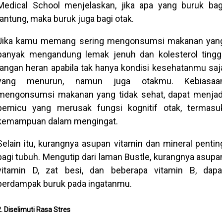
Medical School menjelaskan, jika apa yang buruk bag
jantung, maka buruk juga bagi otak.
Jika kamu memang sering mengonsumsi makanan yan
banyak mengandung lemak jenuh dan kolesterol tinggi
jangan heran apabila tak hanya kondisi kesehatanmu saj
yang menurun, namun juga otakmu. Kebiasaa
mengonsumsi makanan yang tidak sehat, dapat menjad
pemicu yang merusak fungsi kognitif otak, termasu
kemampuan dalam mengingat.
Selain itu, kurangnya asupan vitamin dan mineral pentin
bagi tubuh. Mengutip dari laman Bustle, kurangnya asupa
vitamin D, zat besi, dan beberapa vitamin B, dapa
berdampak buruk pada ingatanmu.
2. Diselimuti Rasa Stres