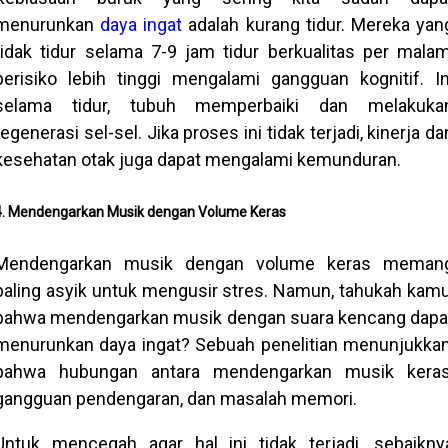
menurunkan
daya ingat
adalah kurang tidur. Mereka yan
tidak tidur selama 7-9 jam tidur berkualitas per malam
berisiko lebih tinggi mengalami gangguan kognitif. In
selama tidur, tubuh memperbaiki dan melakuka
regenerasi sel-sel. Jika proses ini tidak terjadi, kinerja da
kesehatan otak juga dapat mengalami kemunduran.
4. Mendengarkan Musik dengan Volume Keras
Mendengarkan musik dengan volume keras meman
paling asyik untuk mengusir stres. Namun, tahukah kamu
bahwa mendengarkan musik dengan suara kencang dapa
menurunkan daya ingat? Sebuah penelitian menunjukkan
bahwa hubungan antara mendengarkan musik keras
gangguan pendengaran, dan masalah memori.
Untuk mencegah agar hal ini tidak terjadi, sebaikny