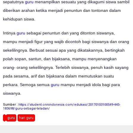
sepatutnya
guru
menampilkan sesuatu yang dikagumi siswa sambil
diberikan arahan ketika menjadi penuntun dan tontonan dalam
kehidupan siswa.
Intinya
guru
sebagai penuntun dan yang ditonton siswanya,
mampu menjadi figur yang wajib dicontoh bagi siswanya dan orang
sekelilingnya. Berbuat sesuai apa yang dikatakannya, bertingkah
polah sopan, santun, dan bijaksana, mampu menyenangkan
orang- orang sekelilingnya. Terlebih siswanya, penuh kasih sayang
pada sesama, arif dan bijaksana dalam memutuskan suatu
perkara. Semoga semua
guru
mampu menjadi idola bagi para
siswanya.
Sumber :
https://student.cnnindonesia.com/edukasi/20170103100549-445-
183698/guru-sebagai-teladan/
guru
hari guru