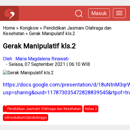
Masuk
Home
»
Kongkow
»
Pendidikan Jasmani Olahraga dan
Kesehatan
»
Gerak Manipulatif kls.2
Gerak Manipulatif kls.2
Oleh : Maria Magdalena Rinawati
- Selasa, 07 September 2021 | 06:10 WIB
https://docs.google.com/presentation/d/18uNtnM3
usp=sharing&ouid=117873035472828839545&rtpof=tr
Pendidikan Jasmani Olahraga dan Kesehatan
Kelas 2
sdnsukabumi2probolinggo