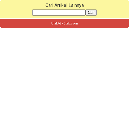
Cari Artikel Lainnya
Cari
UtakAtikOtak.com