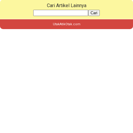
Cari Artikel Lainnya
Cari
UtakAtikOtak.com