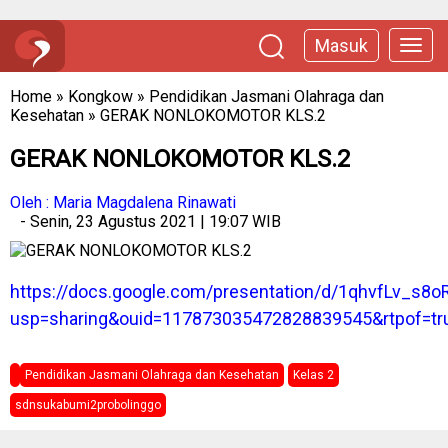
Masuk
Home
»
Kongkow
»
Pendidikan Jasmani Olahraga dan
Kesehatan
»
GERAK NONLOKOMOTOR KLS.2
GERAK NONLOKOMOTOR KLS.2
Oleh : Maria Magdalena Rinawati
- Senin, 23 Agustus 2021 | 19:07 WIB
https://docs.google.com/presentation/d/1qhvfLv_s8
usp=sharing&ouid=117873035472828839545&rtpof=tr
Pendidikan Jasmani Olahraga dan Kesehatan
Kelas 2
sdnsukabumi2probolinggo