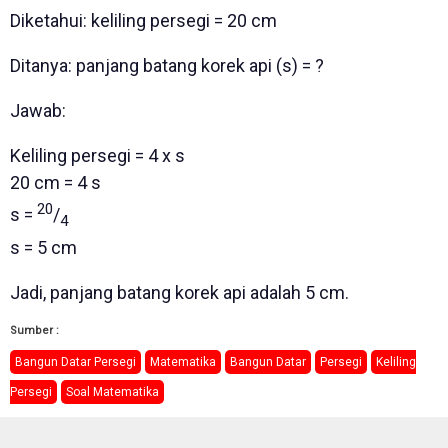
Diketahui: keliling persegi = 20 cm
Ditanya: panjang batang korek api (s) = ?
Jawab:
Keliling persegi = 4 x s
20 cm = 4 s
20
s =
/
4
s = 5 cm
Jadi, panjang batang korek api adalah 5 cm.
Sumber :
Bangun Datar Persegi
Matematika
Bangun Datar
Persegi
Keliling
Persegi
Soal Matematika