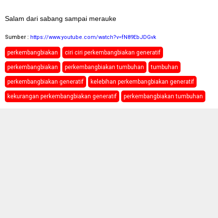
Salam dari sabang sampai merauke
Sumber :
https://www.youtube.com/watch?v=fN89EbJDGvk
perkembangbiakan
ciri ciri perkembangbiakan generatif
perkembangbiakan
perkembangbiakan tumbuhan
tumbuhan
perkembangbiakan generatif
kelebihan perkembangbiakan generatif
kekurangan perkembangbiakan generatif
perkembangbiakan tumbuhan