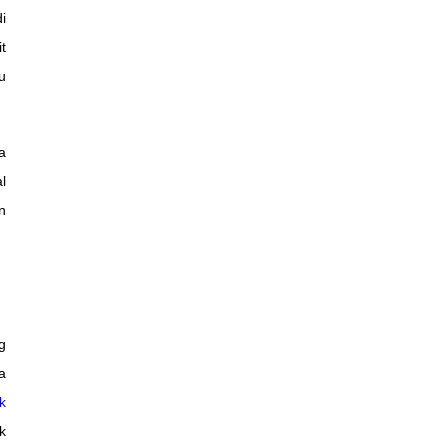
i
t
u
a
l
n
g
a
k
k