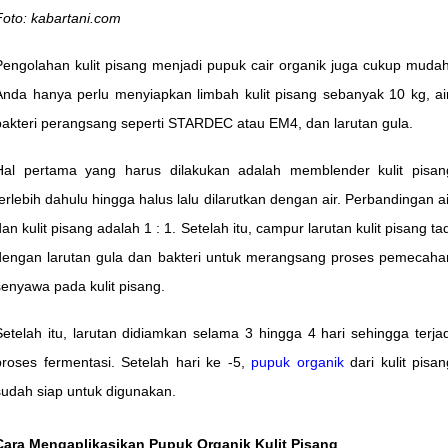
Foto: kabartani.com
Pengolahan kulit pisang menjadi pupuk cair organik juga cukup mudah
Anda hanya perlu menyiapkan limbah kulit pisang sebanyak 10 kg, air
bakteri perangsang seperti STARDEC atau EM4, dan larutan gula.
Hal pertama yang harus dilakukan adalah memblender kulit pisan
terlebih dahulu hingga halus lalu dilarutkan dengan air. Perbandingan ai
dan kulit pisang adalah 1 : 1. Setelah itu, campur larutan kulit pisang tad
dengan larutan gula dan bakteri untuk merangsang proses pemecaha
senyawa pada kulit pisang.
Setelah itu, larutan didiamkan selama 3 hingga 4 hari sehingga terjad
proses fermentasi. Setelah hari ke -5,
pupuk organik
dari kulit pisan
sudah siap untuk digunakan.
Cara Mengaplikasikan Pupuk Organik Kulit Pisang