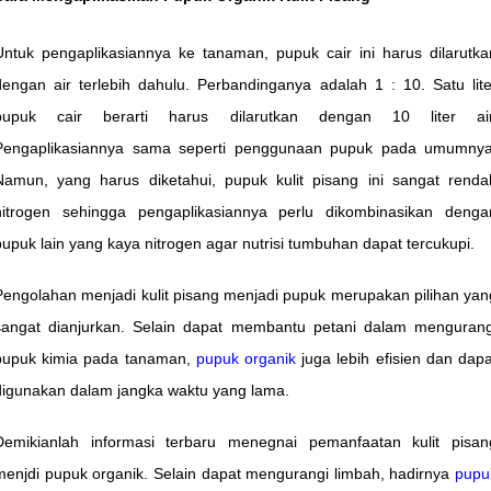
Untuk pengaplikasiannya ke tanaman, pupuk cair ini harus dilarutka
dengan air terlebih dahulu. Perbandinganya adalah 1 : 10. Satu lite
pupuk cair berarti harus dilarutkan dengan 10 liter air
Pengaplikasiannya sama seperti penggunaan pupuk pada umumnya
Namun, yang harus diketahui, pupuk kulit pisang ini sangat renda
nitrogen sehingga pengaplikasiannya perlu dikombinasikan denga
pupuk lain yang kaya nitrogen agar nutrisi tumbuhan dapat tercukupi.
Pengolahan menjadi kulit pisang menjadi pupuk merupakan pilihan yan
sangat dianjurkan. Selain dapat membantu petani dalam mengurang
pupuk kimia pada tanaman,
pupuk organik
juga lebih efisien dan dapa
digunakan dalam jangka waktu yang lama.
Demikianlah informasi terbaru menegnai pemanfaatan kulit pisan
menjdi pupuk organik. Selain dapat mengurangi limbah, hadirnya
pupu