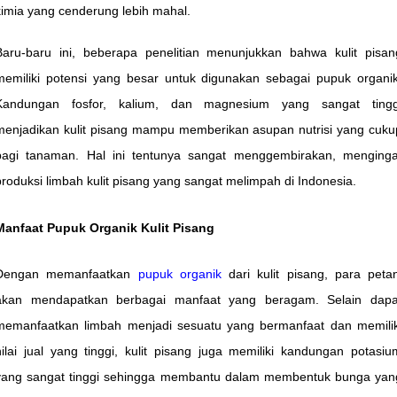
kimia yang cenderung lebih mahal.
Baru-baru ini, beberapa penelitian menunjukkan bahwa kulit pisan
memiliki potensi yang besar untuk digunakan sebagai pupuk organik
Kandungan fosfor, kalium, dan magnesium yang sangat tingg
menjadikan kulit pisang mampu memberikan asupan nutrisi yang cuku
bagi tanaman. Hal ini tentunya sangat menggembirakan, menginga
produksi limbah kulit pisang yang sangat melimpah di Indonesia.
Manfaat Pupuk Organik Kulit Pisang
Dengan memanfaatkan
pupuk organik
dari kulit pisang, para petan
akan mendapatkan berbagai manfaat yang beragam. Selain dapa
memanfaatkan limbah menjadi sesuatu yang bermanfaat dan memilik
nilai jual yang tinggi, kulit pisang juga memiliki kandungan potasiu
yang sangat tinggi sehingga membantu dalam membentuk bunga yan