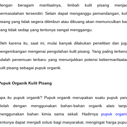
Dengan beragam manfaatnya, limbah kulit pisang menjad
permasalahan tersendiri. Selain dapat menganggu pemandangan, kuli
pisang yang tidak segera ditimbun atau dibuang akan memunculkan ba
yang tidak sedap yang tentunya sangat menggangu.
Oleh karena itu, saat ini, mulai banyak dilakukan penelitian dan jug
pengembangan mengenai pengolahan kulit pisang. Yang paling terkena
adalah penemuan terbaru yang menunjukkan potensi kebermanfaata
kulit pisang sebagai pupuk organik.
Pupuk Organik Kulit Pisang
Apa itu pupuk organik? Pupuk organik merupakan suatu pupuk yan
diolah dengan menggunakan bahan-bahan organik alais tanp
menggunakan bahan kimia sama sekali. Hadirnya
pupuk organi
tentunya dapat menjadi solusi bagi masyarakat, mengingat harga pupu