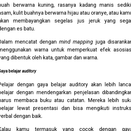
buah berwarna kuning, rasanya kadang manis sediki
asam, kulit buahnya berwarna hijau atau oranye, atau kam
akan membayangkan segelas jus jeruk yang sega
dengan es batu.
Dalam mencatat dengan
mind mapping
juga disaranka
menggunakan warna untuk memperkuat efek asosias
yang dibentuk oleh kata, gambar dan warna.
Gaya belajar
auditory
Pelajar dengan gaya belajar auditory akan lebih lanca
belajar dengan mendengarkan penjelasan dibandingka
harus membaca buku atau catatan. Mereka lebih suk
belajar lewat presentasi dan bisa mengikuti instruks
verbal dengan baik.
Kalau kamu termasuk yang cocok dengan gay