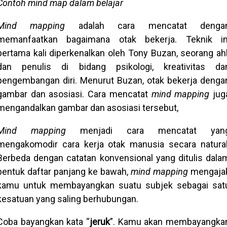
Contoh mind map dalam belajar
Mind mapping
adalah cara mencatat denga
memanfaatkan bagaimana otak bekerja. Teknik in
pertama kali diperkenalkan oleh Tony Buzan, seorang ahl
dan penulis di bidang psikologi, kreativitas da
pengembangan diri. Menurut Buzan, otak bekerja denga
gambar dan asosiasi. Cara mencatat
mind mapping
jug
mengandalkan gambar dan asosiasi tersebut,
Mind mapping
menjadi cara mencatat yan
mengakomodir cara kerja otak manusia secara natural
Berbeda dengan catatan konvensional yang ditulis dala
bentuk daftar panjang ke bawah,
mind mapping
mengaja
kamu untuk membayangkan suatu subjek sebagai sat
kesatuan yang saling berhubungan.
Coba bayangkan kata “
jeruk
”. Kamu akan membayangka