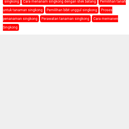
singkong
Cara menanam singkong dengan stek batang
Pemilihan tanah
untuk tanaman singkong
Pemilihan bibit unggul singkong
Proses
penanaman singkong
Perawatan tanaman singkong
Cara memanen
Singkong