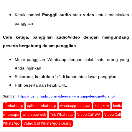
Ketuk tombol
Panggil audio
atau
video
untuk melakukan
panggilan
Cara ketiga, panggilan audio/video dengan mengundang
peserta bergabung dalam panggilan
Mulai panggilan Whatsapp dengan salah satu orang yang
Anda inginkan
Sekarang, ketuk ikon “+” di kanan atas layar panggilan
Pilih peserta dan ketuk OKE
Sumber :
https://ruangmuda.com/video-call-whatsapp-dengan-8-orang/
whatsapp
aplikasi whatsapp
whatsapp berbayar
kongkow
berita
whatsapp
whatsaap web
Trik Whatsapp
Video Call WA
Video Call
WhatsApp
Video Call WhatsApp 8 Orang