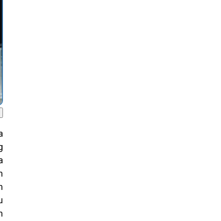
a
g
a
n
n
u
h