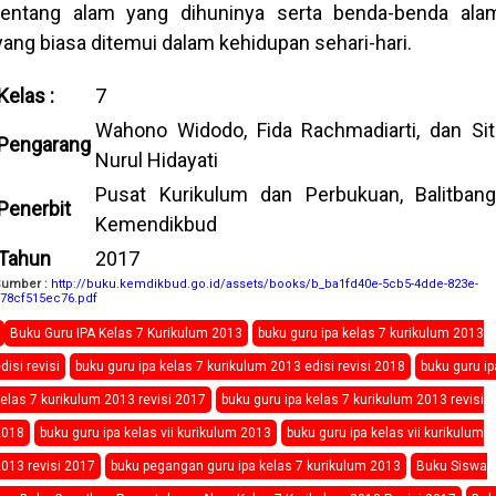
tentang alam yang dihuninya serta benda-benda ala
yang biasa ditemui dalam kehidupan sehari-hari.
Kelas :
7
Wahono Widodo, Fida Rachmadiarti, dan Sit
Pengarang
Nurul Hidayati
Pusat Kurikulum dan Perbukuan, Balitbang
Penerbit
Kemendikbud
Tahun
2017
Sumber :
http://buku.kemdikbud.go.id/assets/books/b_ba1fd40e-5cb5-4dde-823e-
78cf515ec76.pdf
Buku Guru IPA Kelas 7 Kurikulum 2013
buku guru ipa kelas 7 kurikulum 2013
disi revisi
buku guru ipa kelas 7 kurikulum 2013 edisi revisi 2018
buku guru ip
elas 7 kurikulum 2013 revisi 2017
buku guru ipa kelas 7 kurikulum 2013 revisi
2018
buku guru ipa kelas vii kurikulum 2013
buku guru ipa kelas vii kurikulum
013 revisi 2017
buku pegangan guru ipa kelas 7 kurikulum 2013
Buku Siswa