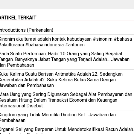
ARTIKEL TERKAIT
Introductions (Perkenalan)
Sinonim akulturasi adalah kontak kabudayaan #sinonim #bahasa
#akulturaasi #bahasaindonesia #antonim
Pada Suatu Pertemuan, Hadir 10 Orang yang Saling Berjabat
Tangan. Banyaknya Jabat Tangan yang Terjadi Adalah... Jawaban
dan Pembahasan
Suku Kelima Suatu Barisan Aritmatika Adalah 22, Sedangkan
Kesembilan Adalah 42. Suku Kelima Belas Sama Dengan...
Jawaban dan Pembahasan
Mata Uang yang Sering Digunakan Sebagai Alat Pembayaran dan
Kesatuan Hitung Dalam Transaksi Ekonomi dan Keuangan
Internasional Disebut...
Kingdom yang Tidak Memiliki Dinding Sel... Jawaban dan
Pembahasan
Organel Sel yang Berperan Untuk Mendetoksifikasi Racun Adalah..