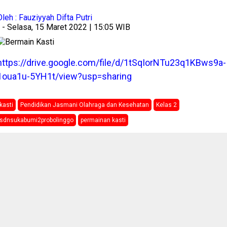
Oleh : Fauziyyah Difta Putri
- Selasa, 15 Maret 2022 | 15:05 WIB
https://drive.google.com/file/d/1tSqIorNTu23q1KBws9a-
1oua1u-5YH1t/view?usp=sharing
kasti
Pendidikan Jasmani Olahraga dan Kesehatan
Kelas 2
sdnsukabumi2probolinggo
permainan kasti