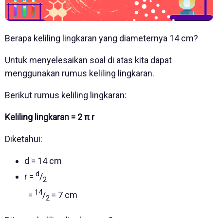
Berapa keliling lingkaran yang diameternya 14 cm?
Untuk menyelesaikan soal di atas kita dapat
menggunakan rumus keliling lingkaran.
Berikut rumus keliling lingkaran:
Keliling lingkaran = 2 π r
Diketahui:
d = 14 cm
d
r =
/
2
14
=
/
= 7 cm
2