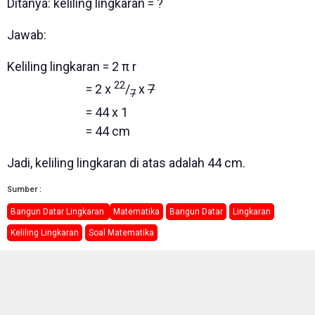
Ditanya: keliling lingkaran = ?
Jawab:
Keliling lingkaran = 2 π r
22
= 2 x
/
x
7
7
= 44 x 1
= 44 cm
Jadi, keliling lingkaran di atas adalah 44 cm.
Sumber :
Bangun Datar Lingkaran
Matematika
Bangun Datar
Lingkaran
Keliling Lingkaran
Soal Matematika