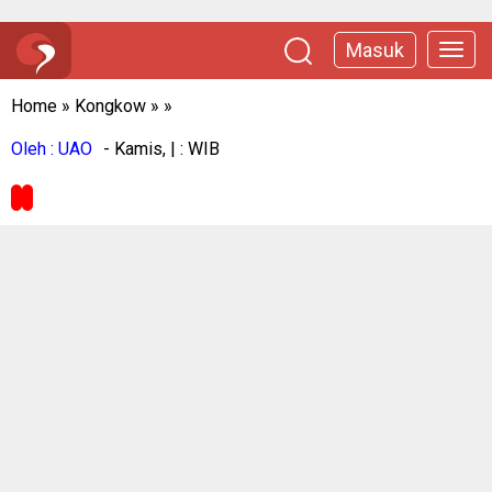
Masuk
Home
»
Kongkow
»
»
Oleh : UAO
- Kamis, | : WIB