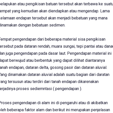
pelapukan atau pengikisan batuan tersebut akan terbawa ke suat
tempat yang kemudian akan diendapkan atau mengendap. Lama
kelamaan endapan tersebut akan menjadi bebatuan yang mana
dinamakan dengan bebatuan sedimen.
Tempat pengendapan dari beberapa material sisa pengikisan
tersebut pada dataran rendah, muara sungai, tepi pantai atau dana
dan juga pengendapan pada dasar laut. Pengendapan material ini
dapat berwujud atau berbentuk yang dapat dilihat diantaranya
tanah endapan, dataran delta, gosong pasir dan dataran aluvial.
Yang dinamakan dataran aluvial adalah suatu bagian dari daratan
yang tersusun atau terdiri dari tanah endapan dikarenakan
terjadinya proses sediemntasi ( pengendapan ).
Proses pengendapan di alam ini di pengaruhi atau di akibatkan
oleh beberapa faktor alam dan berikut ini merupakan penjelasan