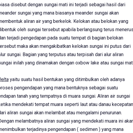
biasa disebut dengan sungai mati ini terjadi sebagai hasil dari
meander sungai yang mana biasanya meander sungai akan
membentuk aliran air yang berkelok. Kelokan atau belokan yang
dibentuk oleh sungai tersebut apabila berlangsung terus meneru
dan terjadi pengedapan pada suatu tempat di bagian belokan
tersebut maka akan mengakibatkan kelokan sungai ini putus dari
alur sungai. Bagian yang terputus atau terpisah dari alur aliran
sungai inilah yang dinamakan dengan oxbow lake atau sungai mati
Delta
yaitu suatu hasil bentukan yang ditimbulkan oleh adanya
proses pengendapan yang mana bentuknya sebagai suatu
endapan tanah yang tempatnya di muara sungai. Aliran air sungai
ketika mendekati tempat muara seperti laut atau danau kecepata
dari aliran sungai akan melambat atau mengalami penurunan.
Dengan melambatnya aliran sungai yang mendekati muara ini aka
menimbulkan terjadinya pengendapan ( sedimen ) yang mana