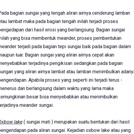
Pada bagian sungai yang tengah aliran airnya cenderung lamban
atau lambat maka pada bagian tengah inilah terjadi proses
pengedapan dari hasil erosi yang berlangsung. Bagian sungai
inilah yang bisa membentuk meander, proses pembentukan
meander terjadi pada bagian tepi sungai baik pada bagian dalam
maupun luar. Bagian sungai yang aliran airnya cepat akan
menyebabkan terjadinya pengikisan sedangkan pada bagian
sungan yang aliran airnya lambat atau lamban menimbulkan adany
pengendapan. Apabila proses yang seperti ini terjadi terus -
menerus dan berlangsung dalam waktu yang lama maka
kemungkinan besar bisa menyebabkan atau menimbulkan
terjadinya meander sungai.
Oxbow lake
( sungai mati ) merupakan suatu bentukan dari hasil
pengendapan pada aliran sungai. Kejadian oxbow lake atau yang