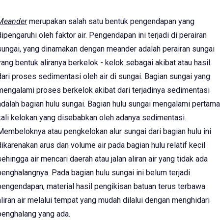
Meander
merupakan salah satu bentuk pengendapan yang
dipengaruhi oleh faktor air. Pengendapan ini terjadi di perairan
sungai, yang dinamakan dengan meander adalah perairan sungai
yang bentuk aliranya berkelok - kelok sebagai akibat atau hasil
dari proses sedimentasi oleh air di sungai. Bagian sungai yang
mengalami proses berkelok akibat dari terjadinya sedimentasi
adalah bagian hulu sungai. Bagian hulu sungai mengalami pertama
kali kelokan yang disebabkan oleh adanya sedimentasi.
Membeloknya atau pengkelokan alur sungai dari bagian hulu ini
dikarenakan arus dan volume air pada bagian hulu relatif kecil
sehingga air mencari daerah atau jalan aliran air yang tidak ada
penghalangnya. Pada bagian hulu sungai ini belum terjadi
pengendapan, material hasil pengikisan batuan terus terbawa
aliran air melalui tempat yang mudah dilalui dengan menghidari
penghalang yang ada.