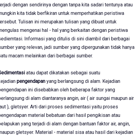
terjadi dengan sendirinya dengan tanpa kita sadari tentunya atau
mungkin kita tidak berfikiran untuk memperhatikan peristiwa
tersebut. Tulisan ini merupakan tulisan yang dibuat untuk
mengulas mengenai hal - hal yang berkaitan dengan peristiwa
sediemtasi. Informasi yang ditulis di sini diambil dari berbagai
sumber yang relevan, jadi sumber yang dipergunakan tidak hanya
satu macam melainkan dari berbagai sumber.
Sedimentasi
atau dapat dikatakan sebagai suatu
kejadian
pengendapan
yang berlangsung di alam. Kejadian
pengendapan ini disebabkan oleh beberapa faktor yang
berlangsung di alam diantaranya angin, air ( air sungai maupun air
laut ), gletsyer. Arti dari proses sedimentasi yaitu proses
pengendapan material bebatuan dari hasil pengikisan atau
pelapukan yang terjadi di alam dengan bantuan faktor air, angin,
maupun gletsyer. Material - material sisa atau hasil dari kejadian