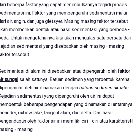
dari beberpa faktor yang dapat menimbulkannya terjadi proses
sedimentasi ini. Faktor yang mempengaruhi sedimentasi mulai
dari air, angin, dan juga gletsyer. Masing masing faktor tersebut
akan memberikan bentuk atau hasil sedimentasi yang berbeda -
beda. Untuk mengetahuinya kita akan mengulas satu persatu dari
kejadian sedimentasi yang disebabkan oleh masing - masing
faktor tersebut.
Sedimentasi di alam ini disebabkan atau dipengaruhi oleh
faktor
air sungai
salah satunya. Batuan sedimen yang terbentuk karena
dipengaruhi oleh air dinamakan dengan
batuan sedimen akuatis
.
Kejadian sedimentasi yang dipengaruhi oleh air ini dapat
membentuk beberapa pengendapan yang dinamakan di antaranya
meander, oxbow lake, tanggul alam, dan delta. Dari hasil
pengendapan oleh faktor air ini memiliki ciri - ciri atau karakteristi
masing - masing.