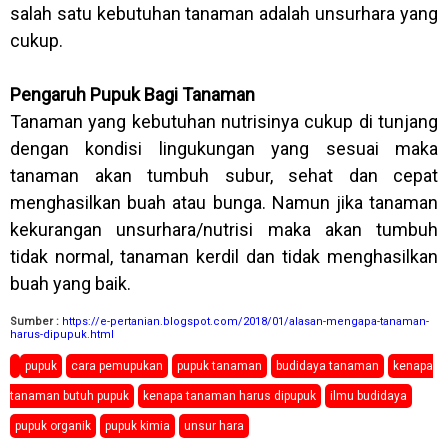
salah satu kebutuhan tanaman adalah unsurhara yang
cukup.
Pengaruh Pupuk Bagi Tanaman
Tanaman yang kebutuhan nutrisinya cukup di tunjang
dengan kondisi lingukungan yang sesuai maka
tanaman akan tumbuh subur, sehat dan cepat
menghasilkan buah atau bunga. Namun jika tanaman
kekurangan unsurhara/nutrisi maka akan tumbuh
tidak normal, tanaman kerdil dan tidak menghasilkan
buah yang baik.
Sumber :
https://e-pertanian.blogspot.com/2018/01/alasan-mengapa-tanaman-
harus-dipupuk.html
pupuk
cara pemupukan
pupuk tanaman
budidaya tanaman
kenapa
tanaman butuh pupuk
kenapa tanaman harus dipupuk
ilmu budidaya
pupuk organik
pupuk kimia
unsur hara