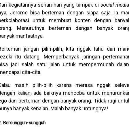
Dari kegiatannya sehari-hari yang tampak di
social media
nya, Jerome bisa berteman dengan siapa saja. Ia ma
berkolaborasi untuk membuat konten dengan banya
orang. Menurutnya berteman dengan banyak oran
banyak manfaatnya.
Berteman jangan pilih-pilih, kita nggak tahu dari man
rezeki itu datang. Memperbanyak jaringan pertemana
bisa jadi salah satu jalan untuk mempermudah dala
mencapai cita-cita.
Kalau masih pilih-pilih karena merasa nggak seleve
dengan kalian, ada baiknya mencoba untuk menurunka
ego dan berteman dengan banyak orang. Tidak rugi untu
punya banyak kenalan. Malah banyak untungnya!
2. Bersungguh-sungguh