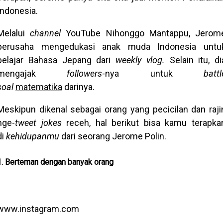
Indonesia.
Melalui
channel
YouTube Nihonggo Mantappu, Jerom
berusaha mengedukasi anak muda Indonesia untu
belajar Bahasa Jepang dari
weekly vlog.
Selain itu, di
mengajak
followers
-nya untuk
battl
soal
matematika
darinya.
Meskipun dikenal sebagai orang yang pecicilan dan raji
nge-
tweet
jokes
receh, hal berikut bisa kamu terapka
di
kehidupanmu
dari seorang Jerome Polin.
1. Berteman dengan banyak orang
www.instagram.com