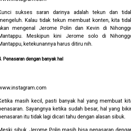
Kunci sukses saran darinya adalah tekun dan tida
mengeluh. Kalau tidak tekun membuat konten, kita tida
akan mengenal Jerome Polin dan Kevin di Nihongg
Mantappu. Meskipun kini Jerome solo di Nihongg
Mantappu, ketekunannya harus ditiru nih.
4. Penasaran dengan banyak hal
www.instagram.com
Ketika masih kecil, pasti banyak hal yang membuat kit
penasaran. Sayangnya ketika sudah besar, hal yang biki
penasaran itu tidak lagi dicari tahu dengan alasan sibuk.
Meski sibuk, Jerome Polin masih bisa penasaran denga