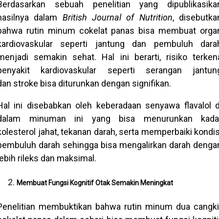
Berdasarkan sebuah penelitian yang dipublikasika
hasilnya dalam
British Journal of Nutrition
, disebutka
bahwa rutin minum cokelat panas bisa membuat orga
kardiovaskular seperti jantung dan pembuluh dara
menjadi semakin sehat. Hal ini berarti, risiko terken
penyakit kardiovaskular seperti serangan jantun
dan
stroke
bisa diturunkan dengan signifikan.
Hal ini disebabkan oleh keberadaan senyawa flavalol d
dalam minuman ini yang bisa menurunkan kada
kolesterol jahat, tekanan darah, serta memperbaiki kondis
pembuluh darah sehingga bisa mengalirkan darah denga
lebih rileks dan maksimal.
Membuat Fungsi Kognitif Otak Semakin Meningkat
Penelitian membuktikan bahwa rutin minum dua cangki