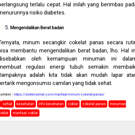
berlangsung terlalu cepat. Hal inilah yang berimbas pad
menurunnya risiko diabetes.
Mengendalikan Berat badan
Ternyata, minum secangkir cokelat panas secara ruti
bisa membantu mengendalikan berat badan, lho. Hal in
disebabkan oleh kemampuan minuman ini dala
membuat regulasi energi tubuh semakin membaik
Dampaknya adalah kita tidak akan mudah lapar ata
tertarik mengonsumsi camilan yang tidak sehat.
Sumber :
https://doktersehat.com/manfaat-minum-cokelat-panas/
sehat
kesehatan
info kesehatan
coklat
cokelat panas
minuman
oklat
manfaat coklat