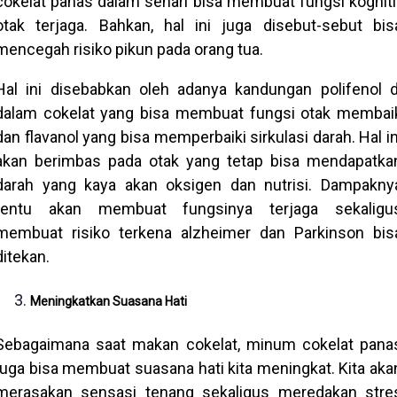
cokelat panas dalam sehari bisa membuat fungsi kogniti
otak terjaga. Bahkan, hal ini juga disebut-sebut bis
mencegah risiko pikun pada orang tua.
Hal ini disebabkan oleh adanya kandungan polifenol d
dalam cokelat yang bisa membuat fungsi otak membai
dan flavanol yang bisa memperbaiki sirkulasi darah. Hal in
akan berimbas pada otak yang tetap bisa mendapatka
darah yang kaya akan oksigen dan nutrisi. Dampakny
tentu akan membuat fungsinya terjaga sekaligu
membuat risiko terkena alzheimer dan Parkinson bis
ditekan.
Meningkatkan Suasana Hati
Sebagaimana saat makan cokelat, minum cokelat pana
juga bisa membuat suasana hati kita meningkat. Kita aka
merasakan sensasi tenang sekaligus meredakan stre