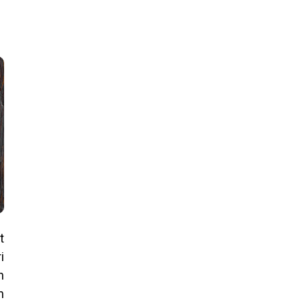
t
i
n
n