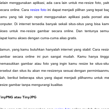
Selain menggunakan aplikasi, ada cara lain untuk me-resize foto, yait
secara online. Cara
resize foto
ini dapat menjadi pilihan yang tepat bag
kamu yang tak ingin repot menggunakan aplikasi pada ponsel ata
konputer. Di internet tersedia banyak sekali situs-situs yang bisa kam
akses untuk me-resize gambar secara online. Dan tentunya semu
dapat kamu akses dengan cuma-cuma alias gratis.
Namun, yang kamu butuhkan hanyalah internet yang stabil. Cara resiz
gambar secara online ini pun sangat mudah. Kamu hanya tingga
memasukkan gambar atau foto yang ingin kamu resize ke situs-situ
tersebut dan situs itu akan me-resizenya sesuai dengan permintaanmu
Nah, berikut beberapa situs yang dapat menjadi pilihanmu untuk me
resize gambar tanpa mengurangi kualitas
TinyPNG atau TinyJPG