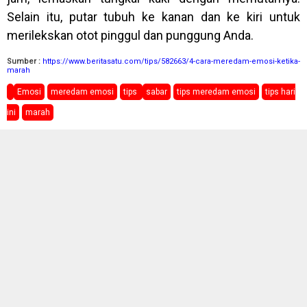
Selain itu, putar tubuh ke kanan dan ke kiri untuk
merilekskan otot pinggul dan punggung Anda.
Sumber :
https://www.beritasatu.com/tips/582663/4-cara-meredam-emosi-ketika-
marah
Emosi
meredam emosi
tips
sabar
tips meredam emosi
tips hari
ini
marah