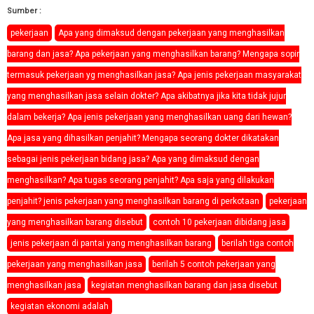
Sumber :
pekerjaan
Apa yang dimaksud dengan pekerjaan yang menghasilkan
barang dan jasa? Apa pekerjaan yang menghasilkan barang? Mengapa sopir
termasuk pekerjaan yg menghasilkan jasa? Apa jenis pekerjaan masyarakat
yang menghasilkan jasa selain dokter? Apa akibatnya jika kita tidak jujur
dalam bekerja? Apa jenis pekerjaan yang menghasilkan uang dari hewan?
Apa jasa yang dihasilkan penjahit? Mengapa seorang dokter dikatakan
sebagai jenis pekerjaan bidang jasa? Apa yang dimaksud dengan
menghasilkan? Apa tugas seorang penjahit? Apa saja yang dilakukan
penjahit? jenis pekerjaan yang menghasilkan barang di perkotaan
pekerjaan
yang menghasilkan barang disebut
contoh 10 pekerjaan dibidang jasa
jenis pekerjaan di pantai yang menghasilkan barang
berilah tiga contoh
pekerjaan yang menghasilkan jasa
berilah 5 contoh pekerjaan yang
menghasilkan jasa
kegiatan menghasilkan barang dan jasa disebut
kegiatan ekonomi adalah